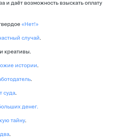
ва и даёт возможность взыскать оплату
 твердое
«Нет!»
частный случай
.
и креативы.
ожие истории
.
ботодатель
.
т суда
.
ольших денег.
кую тайну
.
два
.