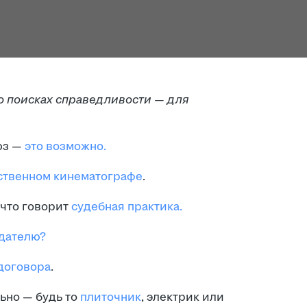
о поисках справедливости — для
юз —
это возможно.
ственном кинематографе
.
что говорит
судебная практика.
дателю?
договора
.
ьно — будь то
плиточник
, электрик или