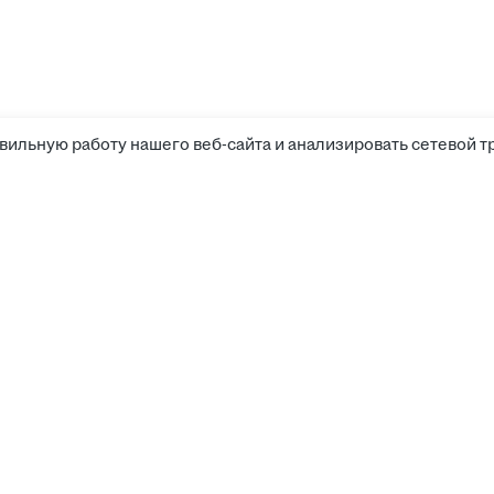
вильную работу нашего веб-сайта и анализировать сетевой т
Соискателям
Боты д
Вакансии
Компании
Работа
Калькулятор зарплаты
Работа
Работа
Работодателям
Работа
Работа
Поиск резюме
Кабинет работодателя