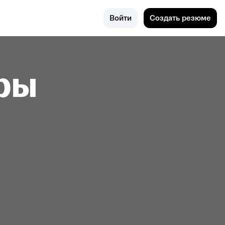
Поиск
Лысьва
Войти
Создать резюме
ры