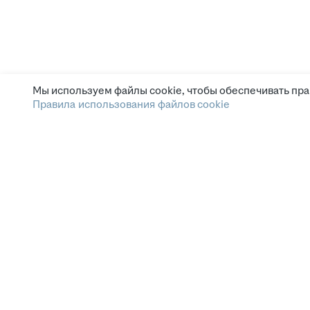
Мы используем файлы cookie, чтобы обеспечивать пра
Правила использования файлов cookie
Зарплата.ру
Условия пользования
Этика и комплаенс
Горячая линия по вопросам этики и комплаенс
Помощь
СМИ и партнёрам
Наши вакансии
Сетка: соцсеть для нетворкинга